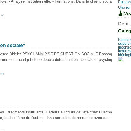
role. - Analyse institutionnelle. - Formations. Dans le champ socia
Pulsion
Une ren
Vis
 [
#
]
Depuis
Catég
forclus
supervi
on sociale"
inconsc
institut
tan : Serge Didelet PSYCHANALYSE ET QUESTION SOCIALE Passag
idéolog
homme comme objet d’une double détermination : sociale et psychiq
[
#
]
s…fragments instituants. Paraîtra au cours de l’été chez l’Harma
, le deuxième de l’auteur, dans son désir de rencontre avec son l