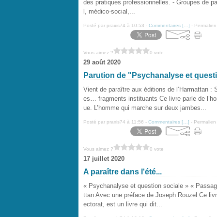
des pratiques professionnelles. - Groupes de pa
l, médico-social,...
Posté par praxis74 à 10:53 -
Commentaires [
…
]
- Permalien
Vous aimez ?
0 vote
29 août 2020
Parution de "Psychanalyse et questi
Vient de paraître aux éditions de l’Harmat
es… fragments instituants Ce livre parle de l’
ue. L’homme qui marche sur deux jambes...
Posté par praxis74 à 11:56 -
Commentaires [
…
]
- Permalien 
Vous aimez ?
0 vote
17 juillet 2020
A paraître dans l'été...
« Psychanalyse et question sociale » « Passage
ttan Avec une préface de Joseph Rouzel Ce livre
ectorat, est un livre qui dit...