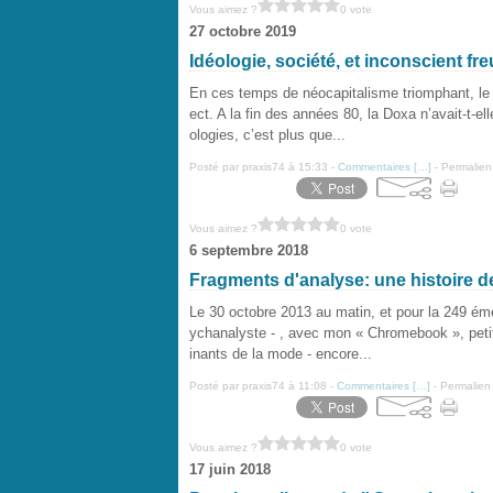
Vous aimez ?
0 vote
27 octobre 2019
Idéologie, société, et inconscient fr
En ces temps de néocapitalisme triomphant, le s
ect. A la fin des années 80, la Doxa n’avait-t-e
ologies, c’est plus que...
Posté par praxis74 à 15:33 -
Commentaires [
…
]
- Permalien
Vous aimez ?
0 vote
6 septembre 2018
Fragments d'analyse: une histoire de
Le 30 octobre 2013 au matin, et pour la 249 éme 
ychanalyste - , avec mon « Chromebook », petit
inants de la mode - encore...
Posté par praxis74 à 11:08 -
Commentaires [
…
]
- Permalien 
Vous aimez ?
0 vote
17 juin 2018