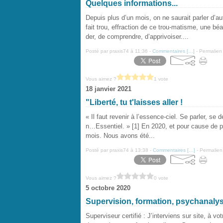
Quelques informations...
Depuis plus d’un mois, on ne saurait parler d’
fait trou, effraction de ce trou-matisme, une b
der, de comprendre, d’apprivoiser....
Posté par praxis74 à 11:36 -
Commentaires [
…
]
- Permalien 
Vous aimez ?
1 vote
18 janvier 2021
"Liberté, tu t'laisses aller !
« Il faut revenir à l’essence-ciel. Se parler, se 
n…Essentiel. » [1] En 2020, et pour cause de p
mois. Nous avons été...
Posté par praxis74 à 13:38 -
Commentaires [
…
]
- Permalien
Vous aimez ?
0 vote
5 octobre 2020
Supervision, formation, psychanalyse 
Superviseur certifié : J’interviens sur site, à vo