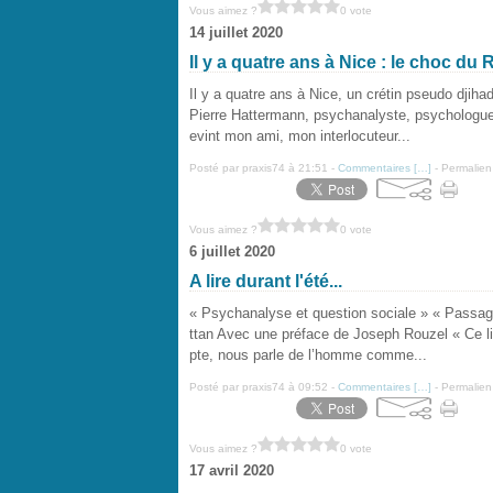
Vous aimez ?
0 vote
14 juillet 2020
Il y a quatre ans à Nice : le choc du R
Il y a quatre ans à Nice, un crétin pseudo djih
Pierre Hattermann, psychanalyste, psychologue c
evint mon ami, mon interlocuteur...
Posté par praxis74 à 21:51 -
Commentaires [
…
]
- Permalien
Vous aimez ?
0 vote
6 juillet 2020
A lire durant l'été...
« Psychanalyse et question sociale » « Passage
ttan Avec une préface de Joseph Rouzel « Ce li
pte, nous parle de l’homme comme...
Posté par praxis74 à 09:52 -
Commentaires [
…
]
- Permalien
Vous aimez ?
0 vote
17 avril 2020