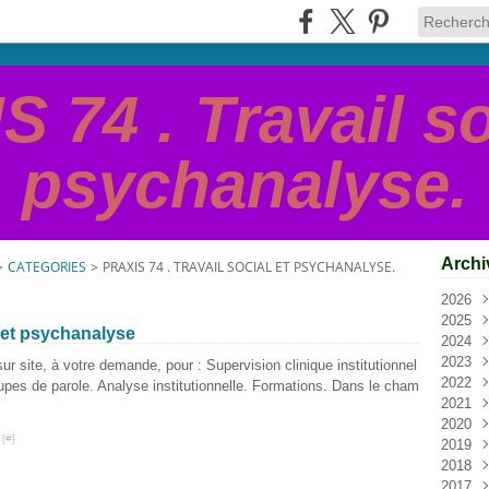
 74 . Travail so
psychanalyse.
Archi
>
CATEGORIES
>
PRAXIS 74 . TRAVAIL SOCIAL ET PSYCHANALYSE.
2026
2025
Juil
e et psychanalyse
2024
Juin
Nov
2023
Avri
Oct
Oct
 site, à votre demande, pour : Supervision clinique institutionnel
2022
Mar
Mai
Avri
Mar
upes de parole. Analyse institutionnelle. Formations. Dans le cham
2021
Févr
Janv
Févr
Févr
Oct
2020
Aoû
Déc
 [
#
]
2019
Juil
Nov
Oct
2018
Juin
Oct
Aoû
Nov
2017
Mar
Sep
Juil
Oct
Déc