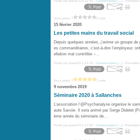
Posté par praxis74 à 12:16 -
Commentaires [
…
]
- Permalien
Vous aimez ?
0 vote
15 février 2020
Les petites mains du travail social
Depuis quelques années, j’anime un groupe de p
es commanditaires, c’est-à-dire l’employeur, ont
ellation mal contrôlée –...
Posté par praxis74 à 10:18 -
Commentaires [
…
]
- Permalien
Vous aimez ?
1 vote
9 novembre 2019
Séminaire 2020 à Sallanches
L’association l’@Psychanalyse organise le samed
aute Savoie. Il sera animé par Serge Didelet (P
ème année du séminaire de...
Posté par praxis74 à 17:00 -
Commentaires [
…
]
- Permalien