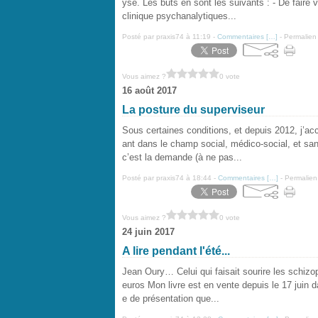
yse. Les buts en sont les suivants : - De faire v
clinique psychanalytiques...
Posté par praxis74 à 11:19 -
Commentaires [
…
]
- Permalien 
Vous aimez ?
0 vote
16 août 2017
La posture du superviseur
Sous certaines conditions, et depuis 2012, j’a
ant dans le champ social, médico-social, et sani
c’est la demande (à ne pas...
Posté par praxis74 à 18:44 -
Commentaires [
…
]
- Permalien
Vous aimez ?
0 vote
24 juin 2017
A lire pendant l'été...
Jean Oury… Celui qui faisait sourire les schiz
euros Mon livre est en vente depuis le 17 juin da
e de présentation que...