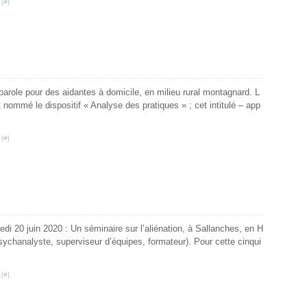
 [
#
]
arole pour des aidantes à domicile, en milieu rural montagnard. L
 nommé le dispositif « Analyse des pratiques » ; cet intitulé – app
 [
#
]
i 20 juin 2020 : Un séminaire sur l’aliénation, à Sallanches, en H
sychanalyste, superviseur d’équipes, formateur). Pour cette cinqui
 [
#
]