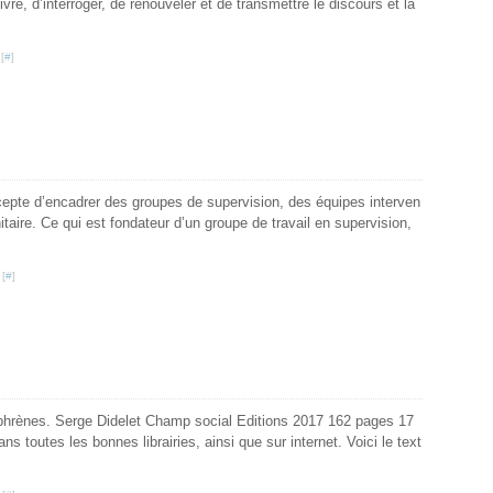
ivre, d’interroger, de renouveler et de transmettre le discours et la
[
#
]
ccepte d’encadrer des groupes de supervision, des équipes interven
taire. Ce qui est fondateur d’un groupe de travail en supervision,
 [
#
]
ophrènes. Serge Didelet Champ social Editions 2017 162 pages 17
ns toutes les bonnes librairies, ainsi que sur internet. Voici le text