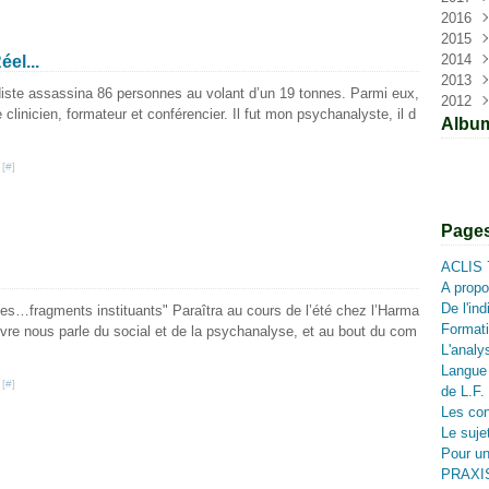
2016
Févr
Aoû
Avri
Juin
Nov
Nov
2015
Janv
Juin
Févr
Mai
Sep
Oct
Nov
2014
Avri
Mar
Juin
Aoû
Aoû
Déc
éel...
2013
Mar
Avri
Juin
Mai
Nov
Nov
adiste assassina 86 personnes au volant d’un 19 tonnes. Parmi eux,
2012
Janv
Mar
Avri
Févr
Aoû
Sep
Déc
linicien, formateur et conférencier. Il fut mon psychanalyste, il d
Mar
Mai
Juil
Oct
Déc
Albu
Mar
Juin
Sep
Janv
Mai
Mai
 [
#
]
Févr
Avri
Janv
Page
ACLIS 
A prop
De l'ind
s…fragments instituants" Paraîtra au cours de l’été chez l’Harma
Formati
vre nous parle du social et de la psychanalyse, et au bout du com
L'analys
Langue e
 [
#
]
de L.F.
Les con
Le suj
Pour un
PRAXIS 