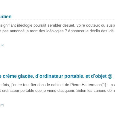
eudien
ignifiant idéologie pourrait sembler désuet, voire douteux ou susp
lle pas annoncé la mort des idéologies ? Annoncer le déclin des idé
 [
#
]
 crème glacée, d'ordinateur portable, et d'objet @
fois, j’entre tout fier dans le cabinet de Pierre Hattermann[1] – ps
 ordinateur portable que je viens d’acquérir. Selon les canons dom
[
#
]