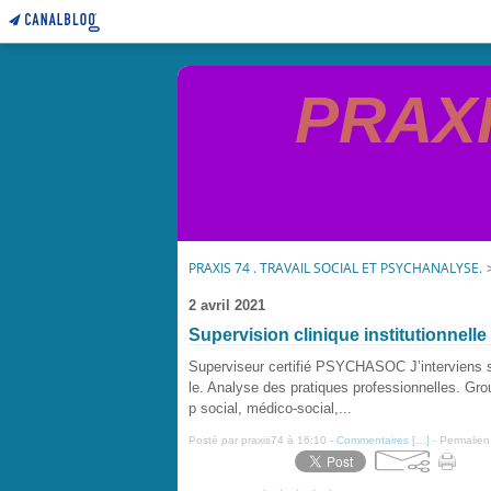
PRAXIS
PRAXIS 74 . TRAVAIL SOCIAL ET PSYCHANALYSE.
2 avril 2021
Supervision clinique institutionnell
Superviseur certifié PSYCHASOC J’interviens sur
le. Analyse des pratiques professionnelles. Gro
p social, médico-social,...
Posté par praxis74 à 16:10 -
Commentaires [
…
]
- Permalien