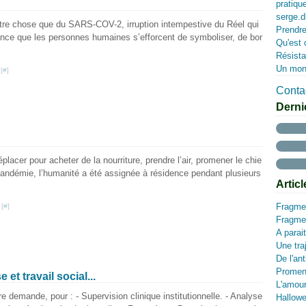
pratiqu
serge.d
autre chose que du SARS-COV-2, irruption intempestive du Réel qui
Prendre
éance que les personnes humaines s’efforcent de symboliser, de bor
Qu'est 
Résista
Un mon
[
#
]
Contac
Derni
déplacer pour acheter de la nourriture, prendre l’air, promener le chie
andémie, l’humanité a été assignée à résidence pendant plusieurs
Artic
Fragmen
 [
#
]
Fragmen
A parait
Une traj
De l'an
Promen
et travail social...
L'amour
tre demande, pour : - Supervision clinique institutionnelle. - Analyse
Hallow