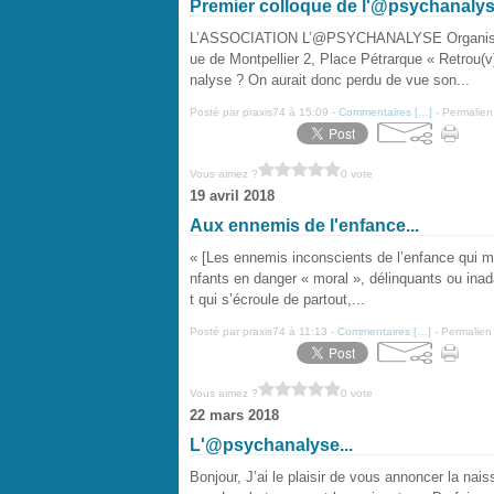
Premier colloque de l'@psychanaly
L’ASSOCIATION L’@PSYCHANALYSE Organise un
ue de Montpellier 2, Place Pétrarque « Retrou(v
nalyse ? On aurait donc perdu de vue son...
Posté par praxis74 à 15:09 -
Commentaires [
…
]
- Permalien
Vous aimez ?
0 vote
19 avril 2018
Aux ennemis de l'enfance...
« [Les ennemis inconscients de l’enfance qui mi
nfants en danger « moral », délinquants ou inada
t qui s’écroule de partout,...
Posté par praxis74 à 11:13 -
Commentaires [
…
]
- Permalien 
Vous aimez ?
0 vote
22 mars 2018
L'@psychanalyse...
Bonjour, J’ai le plaisir de vous annoncer la n