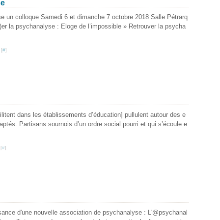
se
 colloque Samedi 6 et dimanche 7 octobre 2018 Salle Pétrarq
)er la psychanalyse : Eloge de l’impossible » Retrouver la psycha
 [
#
]
litent dans les établissements d’éducation] pullulent autour des e
ptés. Partisans sournois d’un ordre social pourri et qui s’écoule e
[
#
]
aissance d'une nouvelle association de psychanalyse : L'@psychanal