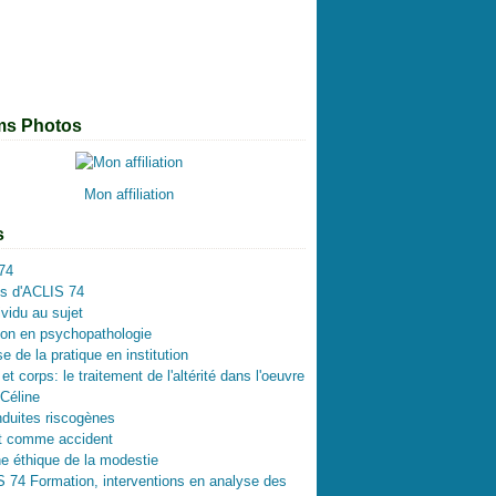
ier
t
l
embre
embre
(1)
(1)
(1)
(1)
(1)
(1)
ier
ier
tembre
obre
embre
(1)
(2)
(1)
(1)
(1)
(2)
(2)
l
s
t
t
embre
(1)
(2)
(1)
(2)
(1)
(1)
s
l
embre
embre
(1)
(1)
(1)
(1)
(1)
(2)
ier
s
l
ier
t
tembre
embre
(1)
(1)
(1)
(1)
(1)
(1)
(1)
s
let
obre
embre
(2)
(1)
(1)
(1)
(1)
ms Photos
s
tembre
(1)
(1)
(2)
ier
(1)
(1)
(1)
ier
l
(1)
(2)
Mon affiliation
ier
(1)
s
74
os d'ACLIS 74
ividu au sujet
on en psychopathologie
e de la pratique en institution
t corps: le traitement de l'altérité dans l'oeuvre
 Céline
duites riscogènes
et comme accident
e éthique de la modestie
74 Formation, interventions en analyse des