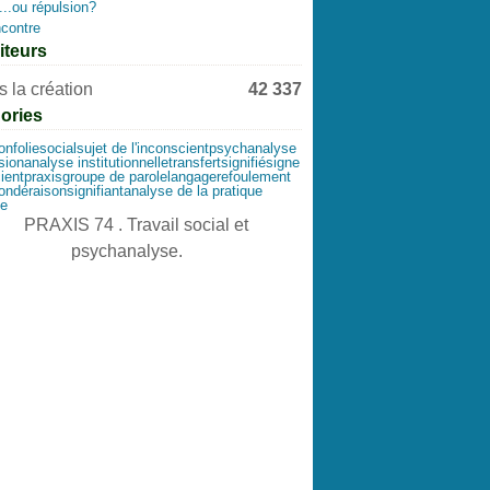
...ou répulsion?
contre
iteurs
 la création
42 337
ories
ion
folie
social
sujet de l'inconscient
psychanalyse
sion
analyse institutionnelle
transfert
signifié
signe
ient
praxis
groupe de parole
langage
refoulement
ion
déraison
signifiant
analyse de la pratique
ie