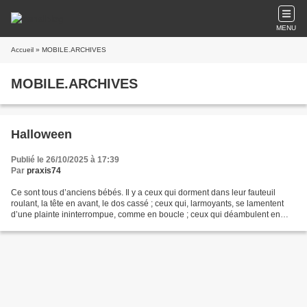
MENU
Accueil
» MOBILE.ARCHIVES
MOBILE.ARCHIVES
Halloween
Publié le 26/10/2025 à 17:39
Par
praxis74
Ce sont tous d’anciens bébés. Il y a ceux qui dorment dans leur fauteuil
roulant, la tête en avant, le dos cassé ; ceux qui, larmoyants, se lamentent
d’une plainte ininterrompue, comme en boucle ; ceux qui déambulent en
vociférant, des ondulés de la toiture,...