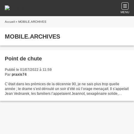
MENU
Accueil
» MOBILE.ARCHIVES
MOBILE.ARCHIVES
Point de chute
Publié le 01/07/2022 à 11:59
Par
praxis74
C’était dans les prémices de la décennie 90, je ne sais plus trop quelle
année ; le drame s’est déroulé un soir d’été où l’orage menaçait. Il s’appelait
Jean Vednarek, les familiers l’appelaient Jeannot, sexagénaire solide,
d’origine polonaise, il faisait...