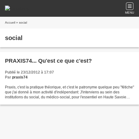
MENU
Accueil
» social
social
PRAXIS74... Qu'est ce que c'est?
Publié le 23/12/2012 à 17:07
Par
praxis74
Praxis, c'est la pratique théorique, et c'est le patronyme quelque peu "fétiche"
que j'ai donné à mon activité d'indépendant: J'interviens au sein des
institutions du social, du médico-social, pour l'essentiel en Haute Savoie
(d'où le nom "praxis74"),...