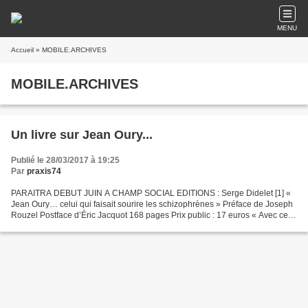
MENU
Accueil
» MOBILE.ARCHIVES
MOBILE.ARCHIVES
Un livre sur Jean Oury...
Publié le 28/03/2017 à 19:25
Par
praxis74
PARAITRA DEBUT JUIN A CHAMP SOCIAL EDITIONS : Serge Didelet [1] «
Jean Oury… celui qui faisait sourire les schizophrènes » Préface de Joseph
Rouzel Postface d’Éric Jacquot 168 pages Prix public : 17 euros « Avec cet
ouvrage, particulièrement exceptionnel...