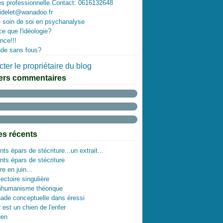
es professionnelle.Contact: 0616132648
idelet@wanadoo.fr
 soin de soi en psychanalyse
ce que l'idéologie?
nce!!!
de sans fous?
ter le propriétaire du blog
ers commentaires
les récents
ts épars de stécriture...un extrait...
ts épars de stécriture
re en juin...
ectoire singulière
tihumanisme théorique
ade conceptuelle dans éressi
 est un chien de l'enfer
een