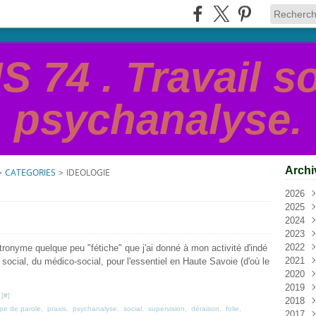
 74 . Travail so
psychanalyse.
Archi
>
CATEGORIES
>
IDEOLOGIE
2026
2025
Juil
2024
Juin
Nov
2023
Avri
Oct
Oct
2022
Mar
Mai
Avri
Mar
patronyme quelque peu "fétiche" que j'ai donné à mon activité d'indé
2021
Févr
Janv
Févr
Févr
Oct
 social, du médico-social, pour l'essentiel en Haute Savoie (d'où le
2020
Aoû
Déc
2019
Juil
Nov
Oct
 [
#
]
2018
Juin
Oct
Aoû
Nov
pe de parole
,
praxis
,
psychanalyse
,
social
,
supervision
,
déraison
,
folie
,
2017
Mar
Sep
Juil
Oct
Déc