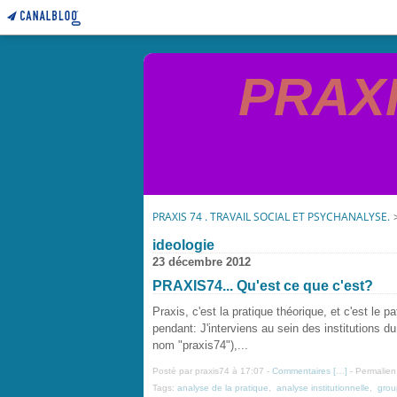
PRAXIS
PRAXIS 74 . TRAVAIL SOCIAL ET PSYCHANALYSE.
ideologie
23 décembre 2012
PRAXIS74... Qu'est ce que c'est?
Praxis, c'est la pratique théorique, et c'est le 
pendant: J'interviens au sein des institutions du
nom "praxis74"),...
Posté par praxis74 à 17:07 -
Commentaires [
…
]
- Permalien
Tags:
analyse de la pratique
,
analyse institutionnelle
,
grou