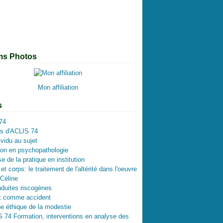
ier
t
l
embre
embre
(1)
(1)
(1)
(1)
(1)
(1)
ier
ier
tembre
obre
embre
(1)
(2)
(1)
(1)
(1)
(2)
(2)
l
s
t
t
embre
(1)
(2)
(1)
(2)
(1)
(1)
s
l
embre
embre
(1)
(1)
(1)
(1)
(1)
(2)
ier
s
l
ier
t
tembre
embre
(1)
(1)
(1)
(1)
(1)
(1)
(1)
s
let
obre
embre
(2)
(1)
(1)
(1)
(1)
ms Photos
s
tembre
(1)
(1)
(2)
ier
(1)
(1)
(1)
ier
l
(1)
(2)
Mon affiliation
ier
(1)
s
74
os d'ACLIS 74
ividu au sujet
on en psychopathologie
e de la pratique en institution
t corps: le traitement de l'altérité dans l'oeuvre
 Céline
duites riscogènes
et comme accident
e éthique de la modestie
74 Formation, interventions en analyse des