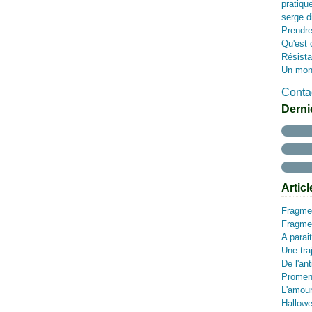
pratiqu
serge.d
Prendre
Qu'est 
Résista
Un mon
Contac
Derni
Artic
Fragmen
Fragmen
A parait
Une traj
De l'an
Promen
L'amour
Hallow