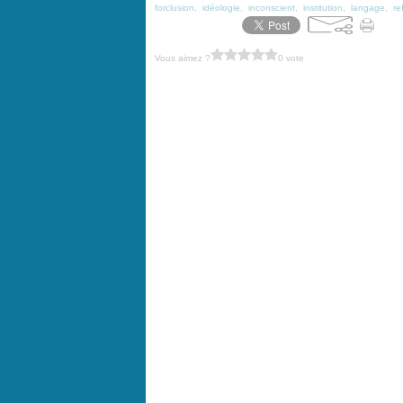
forclusion
,
idéologie
,
inconscient
,
institution
,
langage
,
re
Vous aimez ?
0 vote