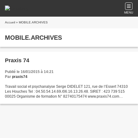
MENU
Accueil
» MOBILE.ARCHIVES
MOBILE.ARCHIVES
Praxis 74
Publié le 16/01/2015 à 14:21
Par
praxis74
Travail social et psychanalyse Serge DIDELET 121, rue de l’Essert 74310
Les Houches Tel : 04.50.54.14.69./06.16.13.26.48. SIRET : 423 739 515
00025 Organisme de formation N° 82740175474 www.praxis74.com
Analyste-superviseur et formateur. Mon socle de...