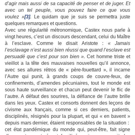
d’agir mais aussi de sa capacité de penser et de juger. Et
avec un tel peuple, vous pouvez faire ce que vous
voulez »
[3]
.
Le quidam que je suis se permettra juste
quelques remarques et questions.
Avec une régularité métronomique, Castex nous parle à
vingt heures, c’est un discours descendant, celui du Maître
à l’esclave. Comme le disait Aristote :
« Jamais
l’esclavage n’est aussi bien réussi que quand l’esclave est
persuadé que c’est pour son bien ».
Cet homme triste et
vieillot a la tête des mauvaises nouvelles qu’il annonce,
avec ses allures rétros de « père-fouettard », il incarne
l’Autre qui punit, à grands coups de couvre-feux, de
confinements, d’amendes pécuniaires, tout le monde est
sous haute surveillance et chacun peut devenir le flic de
l’autre. A défaut des sourires, la défiance de l’autre brille
dans les yeux. Castex et consorts donnent des leçons de
civisme aux français, comme si ces derniers, patients,
disciplinés, résignés pour la plupart, et qui « en bavent »
depuis mars dernier, étaient responsables de la situation :
cet état pandémique du monde qui, peut-être, fait signe