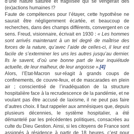
d’une nature saturée et fragilisée qui se vengerait des
(ex)actions humaines !?
Faute de compétences pour l’étayer, cette hypothèse ne
saurait être négligemment écartée, et beaucoup de
recherches, dans des champs différents, convergent en ce
sens. Freud, visionnaire, écrivait en 1930 :
« Les hommes
sont arrivés maintenant à un tel degré de maîtrise des
forces de la nature, qu’avec l’aide de celles-ci, il leur est
facile de s’exterminer les uns les autres jusqu’au dernier.
Ils le savent, d’où une bonne part de leur inquiétude
actuelle, de leur malheur, de leur angoisse ».
[4]
Alors, l’Etat-Macron sur-réagit à grands coups de
confinements, de couvre-feux, et de mascarades en plein
air ; conscientisé de l’inadéquation de la structure
hospitalière face à la recrudescence de la pandémie, et ne
voulant pas être accusé de laxisme, il ne peut pas faire
d’autres choix. Il faut rappeler aux amnésiques que, depuis
plusieurs décennies, le système hospitalier, a été
démantelé par les précédentes politiques, consacrées au
culte du Dieu Gestion. Ainsi, si les citoyens de France sont
assignés à résidence à partir de 18 heures, c’est pour