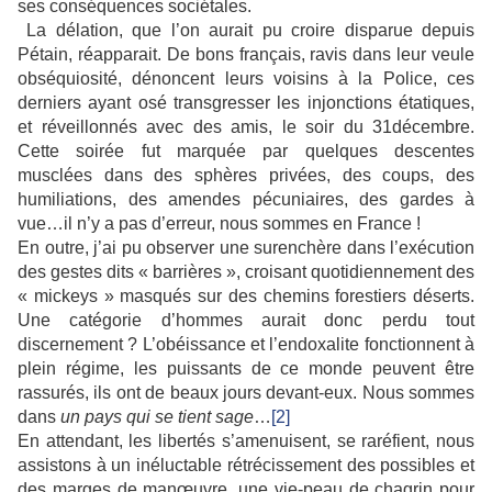
ses conséquences sociétales.
La délation, que l’on aurait pu croire disparue depuis
Pétain, réapparait. De bons français, ravis dans leur veule
obséquiosité, dénoncent leurs voisins à la Police, ces
derniers ayant osé transgresser les injonctions étatiques,
et réveillonnés avec des amis, le soir du 31décembre.
Cette soirée fut marquée par quelques descentes
musclées dans des sphères privées, des coups, des
humiliations, des amendes pécuniaires, des gardes à
vue…il n’y a pas d’erreur, nous sommes en France !
En outre, j’ai pu observer une surenchère dans l’exécution
des gestes dits « barrières », croisant quotidiennement des
« mickeys » masqués sur des chemins forestiers déserts.
Une catégorie d’hommes aurait donc perdu tout
discernement ? L’obéissance et l’endoxalite fonctionnent à
plein régime, les puissants de ce monde peuvent être
rassurés, ils ont de beaux jours devant-eux. Nous sommes
dans
un pays qui se tient sage
…
[2]
En attendant, les libertés s’amenuisent, se raréfient, nous
assistons à un inéluctable rétrécissement des possibles et
des marges de manœuvre, une vie-peau de chagrin pour