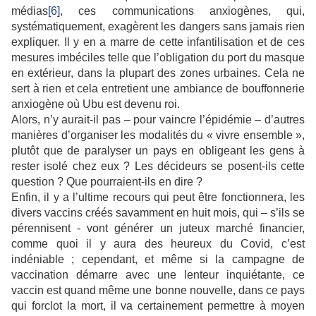
médias
[6]
, ces communications anxiogènes, qui,
systématiquement, exagèrent les dangers sans jamais rien
expliquer. Il y en a marre de cette infantilisation et de ces
mesures imbéciles telle que l’obligation du port du masque
en extérieur, dans la plupart des zones urbaines. Cela ne
sert à rien et cela entretient une ambiance de bouffonnerie
anxiogène où Ubu est devenu roi.
Alors, n’y aurait-il pas – pour vaincre l’épidémie – d’autres
manières d’organiser les modalités du « vivre ensemble »,
plutôt que de paralyser un pays en obligeant les gens à
rester isolé chez eux ? Les décideurs se posent-ils cette
question ? Que pourraient-ils en dire ?
Enfin, il y a l’ultime recours qui peut être fonctionnera, les
divers vaccins créés savamment en huit mois, qui – s’ils se
pérennisent - vont générer un juteux marché financier,
comme quoi il y aura des heureux du Covid, c’est
indéniable ; cependant, et même si la campagne de
vaccination démarre avec une lenteur inquiétante, ce
vaccin est quand même une bonne nouvelle, dans ce pays
qui forclot la mort, il va certainement permettre à moyen