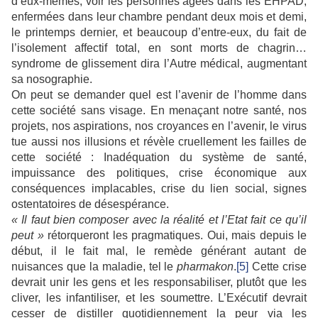
d’eux-mêmes, voir les personnes âgées dans les EHPAD,
enfermées dans leur chambre pendant deux mois et demi,
le printemps dernier, et beaucoup d’entre-eux, du fait de
l’isolement affectif total, en sont morts de chagrin…
syndrome de glissement dira l’Autre médical, augmentant
sa nosographie.
On peut se demander quel est l’avenir de l’homme dans
cette société sans visage. En menaçant notre santé, nos
projets, nos aspirations, nos croyances en l’avenir, le virus
tue aussi nos illusions et révèle cruellement les failles de
cette société : Inadéquation du système de santé,
impuissance des politiques, crise économique aux
conséquences implacables, crise du lien social, signes
ostentatoires de désespérance.
« Il faut bien composer avec la réalité et l’Etat fait ce qu’il
peut »
rétorqueront les pragmatiques. Oui, mais depuis le
début, il le fait mal, le remède générant autant de
nuisances que la maladie, tel le
pharmakon
.
[5]
Cette crise
devrait unir les gens et les responsabiliser, plutôt que les
cliver, les infantiliser, et les soumettre. L’Exécutif devrait
cesser de distiller quotidiennement la peur via les