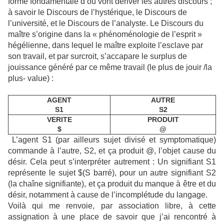
forme fondamentale d’où vont dériver les autres discours ;
à savoir le Discours de l’hystérique, le Discours de
l’université, et le Discours de l’analyste. Le Discours du
maître s’origine dans la « phénoménologie de l’esprit »
hégélienne, dans lequel le maître exploite l’esclave par
son travail, et par surcroit, s’accapare le surplus de
jouissance généré par ce même travail (le plus de jouir /la
plus- value) :
AGENT
AUTRE
S1
S2
VERITE
PRODUIT
$
@
L’agent S1 (par ailleurs sujet divisé et symptomatique)
commande à l’autre, S2, et ça produit @, l’objet cause du
désir. Cela peut s’interpréter autrement : Un signifiant S1
représente le sujet $(S barré), pour un autre signifiant S2
(la chaîne signifiante), et ça produit du manque à être et du
désir, notamment à cause de l’incomplétude du langage.
Voilà qui me renvoie, par association libre, à cette
assignation à une place de savoir que j’ai rencontré à