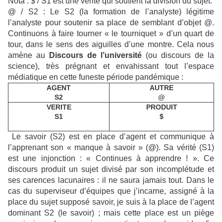
Nota : $ / S1 est une vérité qui soutient la division du sujet.
@ / S2 : Le S2 (la formation de l’analyste) légitime
l’analyste pour soutenir sa place de semblant d’objet @.
Continuons à faire tourner « le tourniquet » d’un quart de
tour, dans le sens des aiguilles d’une montre. Cela nous
amène au
Discours de l’université
(ou discours de la
science), très prégnant et envahissant tout l’espace
médiatique en cette funeste période pandémique :
AGENT
AUTRE
S2
@
VERITE
PRODUIT
S1
$
Le savoir (S2) est en place d’agent et communique à
l’apprenant son « manque à savoir » (@). Sa vérité (S1)
est une injonction : « Continues à apprendre ! ». Ce
discours produit un sujet divisé par son incomplétude et
ses carences lacunaires : il ne saura jamais tout. Dans le
cas du superviseur d’équipes que j’incarne, assigné à la
place du sujet supposé savoir, je suis à la place de l’agent
dominant S2 (le savoir) ; mais cette place est un piège