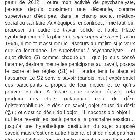
partir de 2012 : outre mon activité de psychanalyste,
j’exerce depuis quasiment une décennie, comme
superviseur d’équipes, dans le champ social, médico-
social ou sanitaire. Aux équipes rencontrées, il me faut leur
proposer un cadre de travail solide et fiable. Placé
symboliquement à la place du
sujet supposé savoir
(Lacan
1964), il me faut assumer le Discours du maître si je veux
que ça fonctionne. Le superviseur / psychanalyste – et
sujet divisé ($) comme chaque-un - que je suis censé
incarner, désirant mettre les participants au travail, posera
le cadre et les règles (S1) et il faudra tenir la place et
l’assumer. Le S2 sera le savoir (parfois insu) expérientiel
des participants à propos de leur métier, et ce qu’ils
peuvent en dire. A l’issue d’une session réussie, cela
produira des effets, notamment celui du désir
épistémophilique, le désir de savoir, objet cause du désir
(@) ; et c’est ce désir de l’objet – l’inaccessible objet ! –
qui fera revenir les participants à la prochaine session…
jusqu’à une hypothétique destitution du sujet supposé
savoir, mais c’est une autre histoire, et si ce n’est pas non
plus une fatalité, c’est un destin possible, voire désirable ;