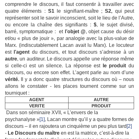
comprendre le discours, il faut consentir à travailler avec
quatre éléments :
S1
le signifiant-maître ;
S2,
qui peut
représenter soit le savoir inconscient, soit le lieu de l’Autre,
ou encore la chaîne des signifiants :
$
, le sujet divisé,
barré, symptomatique : et
l’objet @
, objet cause du désir
et/ou « plus de jouir », par analogie avec la plus-value de
Marx. (indiscutablement Lacan avait lu Marx). Le locuteur
est
l’agent
du discours, et tout discours s’adresse à un
autre
, un auditeur. Le discours appelle une réponse même
si celle-ci est un silence. La réponse est
le produit
du
discours, ou encore son effet. L’agent parle au nom d’une
vérité.
Il y a donc quatre structures du discours où – nous
allons le constater - les places tournent comme sur un
tourniquet :
AGENT
AUTRE
VERITE
PRODUIT
Dans son séminaire XVII, « L’envers de la
psychanalyse »
[1]
, Lacan montre qu’il y a quatre formes de
discours – il en rajoutera un cinquième un peu plus tard
[2]
-
Le Discours du maître
en est la matrice, c’est-à-dire la